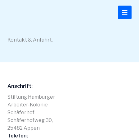
Inhalt
Zum
springen
Inhalt
springen
Kontakt & Anfahrt.
Anschrift:
Stiftung Hamburger
Arbeiter-Kolonie
Schäferhof
Schäferhofweg 30,
25482 Appen
Telefon: